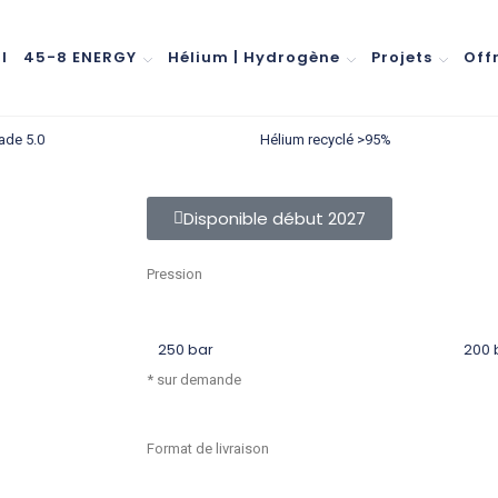
l
45-8 ENERGY
Hélium | Hydrogène
Projets
Off
ade 5.0
Hélium recyclé >95%
Disponible début 2027
Pression
250 bar
200 
* sur demande
Format de livraison