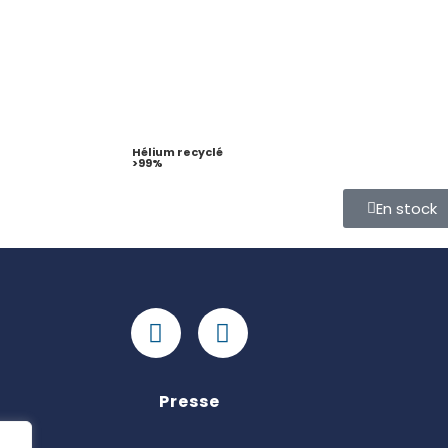
Hélium recyclé
>99%
En stock
Presse