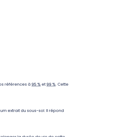
nos références à
95 %
et
99 %
. Cette
um extrait du sous-sol. Il répond
rolonger la durée de vie de cette