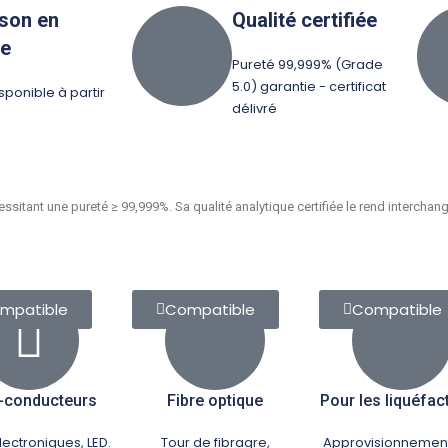
ison en
Qualité certifiée
pe
Pureté 99,999% (Grade
5.0) garantie - certificat
sponible à partir
délivré
ssitant une pureté ≥ 99,999%. Sa qualité analytique certifiée le rend intercha
mpatible
Compatible
Compatible
-conducteurs
Fibre optique
Pour les liquéfac
ectroniques, LED.
Tour de fibragre,
Approvisionnemen