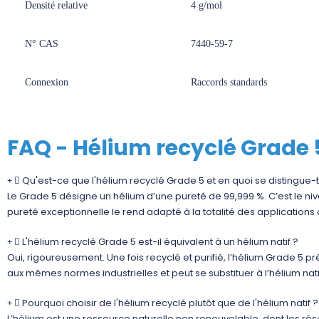
Densité relative
4 g/mol
N° CAS
7440-59-7
Connexion
Raccords standards
FAQ - Hélium recyclé Grade 
Qu'est-ce que l'hélium recyclé Grade 5 et en quoi se distingue-t
Le Grade 5 désigne un hélium d’une pureté de 99,999 %. C’est le n
pureté exceptionnelle le rend adapté à la totalité des applications
L'hélium recyclé Grade 5 est-il équivalent à un hélium natif ?
Oui, rigoureusement. Une fois recyclé et purifié, l’hélium Grade 5 
aux mêmes normes industrielles et peut se substituer à l’hélium n
Pourquoi choisir de l'hélium recyclé plutôt que de l'hélium natif ?
L’hélium est une ressource naturelle non renouvelable, dont les rés