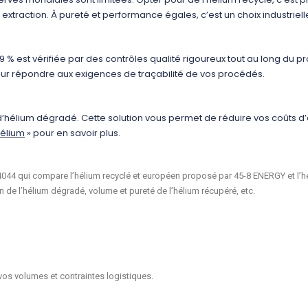
 extraction. À pureté et performance égales, c’est un choix industrie
999 % est vérifiée par des contrôles qualité rigoureux tout au long du
pour répondre aux exigences de traçabilité de vos procédés.
 d’hélium dégradé. Cette solution vous permet de réduire vos coûts d
hélium
» pour en savoir plus.
14044 qui compare l’hélium recyclé et européen proposé par 45-8 ENERGY et l’hé
ion de l’hélium dégradé, volume et pureté de l’hélium récupéré, etc.
vos volumes et contraintes logistiques.