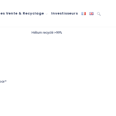
res Vente & Recyclage
Investisseurs
Hélium recyclé >99%
bar*