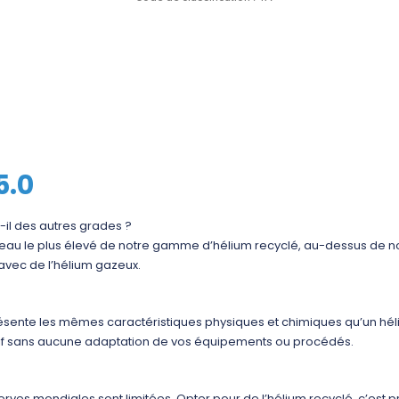
5.0
-il des autres grades ?
iveau le plus élevé de notre gamme d’hélium recyclé, au-dessus de 
 avec de l’hélium gazeux.
présente les mêmes caractéristiques physiques et chimiques qu’un héli
atif sans aucune adaptation de vos équipements ou procédés.
erves mondiales sont limitées. Opter pour de l’hélium recyclé, c’est p