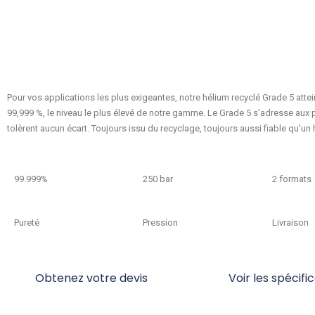
Grade 5.0
Pour vos applications les plus exigeantes, notre hélium recyclé Grade 5 attei
99,999 %, le niveau le plus élevé de notre gamme. Le Grade 5 s’adresse aux
tolèrent aucun écart. Toujours issu du recyclage, toujours aussi fiable qu’un 
99.999%
250 bar
2 formats
Pureté
Pression
Livraison
Obtenez votre devis
Voir les spécifi