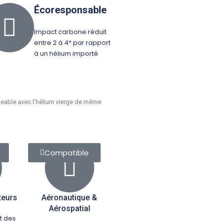
Écoresponsable
Impact carbone réduit
entre 2 à 4* par rapport
à un hélium importé
ngeable avec l’hélium vierge de même
Compatible
teurs
Aéronautique &
Aérospatial
t des