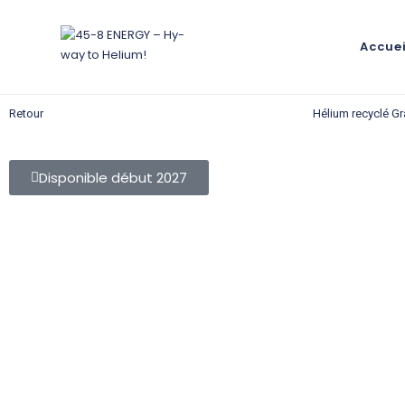
Accuei
Retour
Hélium recyclé Gr
Disponible début 2027
Hélium
recyclé
gazeux