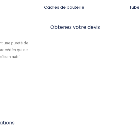
Cadres de bouteille
Tube 
Obtenez votre devis
nt une pureté de
 procédés qui ne
hélium natif.
cations