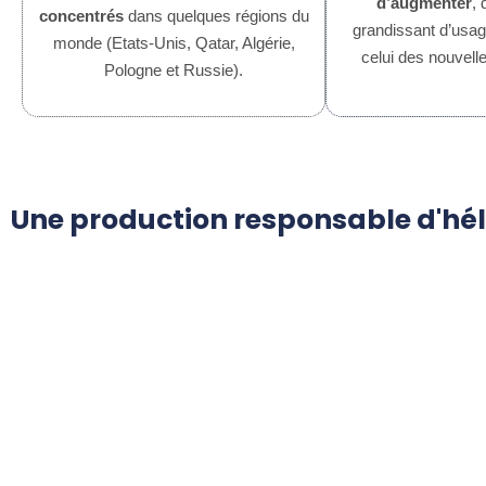
d’augmenter
,
concentré
s
dans quelques régions du
grandissant d’usage
monde (Etats-Unis, Qatar, Algérie,
celui des nouvell
Pologne et Russie).
Une production responsable d'hé