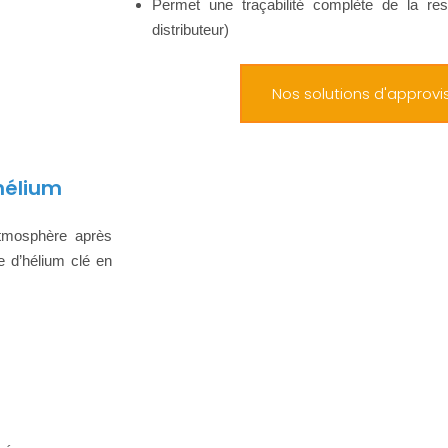
Permet une traçabilité complète de la res
distributeur)
Nos solutions d'approv
'hélium
atmosphère après
 d’hélium clé en