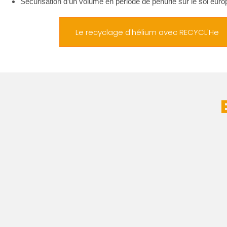
Sécurisation d’un volume en période de pénurie sur le sol eur
Le recyclage d'hélium avec RECYCL'He