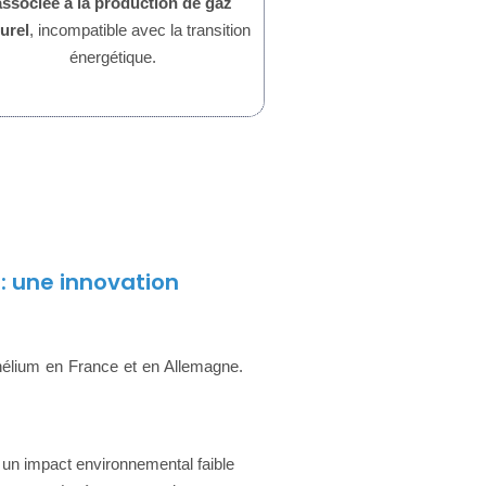
associée à la production de gaz
urel
, incompatible avec la transition
énergétique.
: une innovation
hélium en France et en Allemagne.
un impact environnemental faible