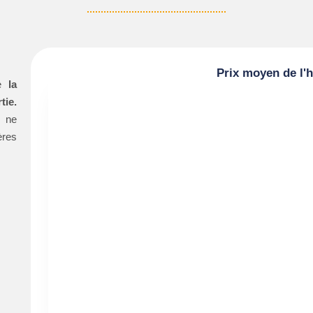
Prix moyen de l'
le
la
tie.
m ne
ères