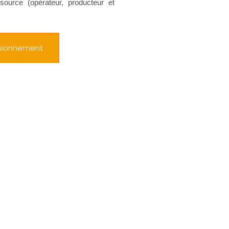
source (opérateur, producteur et
isionnement